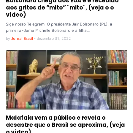
Bolsonaro chega aos EUA e é recebido
aos gritos de “mito” "mito", (veja o o
vídeo)
Siga nosso Telegram O presidente Jair Bolsonaro (PL), a
primeira-dama Michelle Bolsonaro e a filha…
by
Jornal Brasil
•
dezembro 31, 2022
Malafaia vem a público e revela o
desastre que o Brasil se aproxima, (veja
o vídeo)