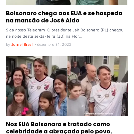
Bolsonaro chega aos EUA e se hospeda
na mansão de José Aldo
Siga nosso Telegram O presidente Jair Bolsonaro (PL) chegou
na noite desta sexta-feira (30) na Flór…
by
Jornal Brasil
•
dezembro 31, 2022
Nos EUA Bolsonaro e tratado como
celebridade a abraçado pelo povo,