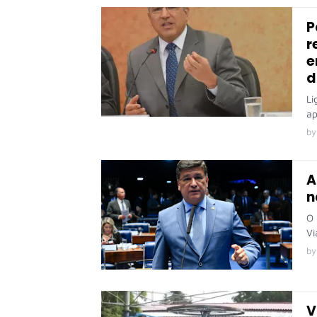
P
r
e
d
Li
ap
by
A
n
O 
Vi
by
V