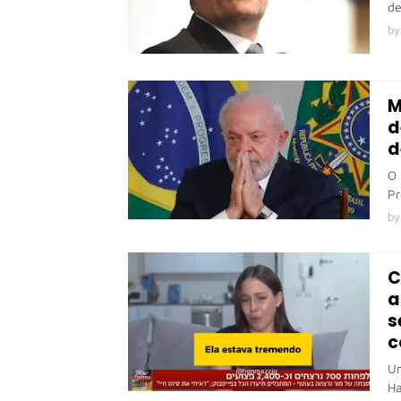
de
by
M
d
d
O 
Pr
by
C
a
s
c
Um
Ha