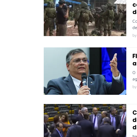
c
d
Co
de
by
F
a
O 
ag
by
C
d
d
Ne