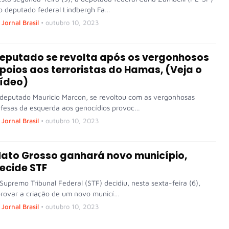
o deputado federal Lindbergh Fa…
Jornal Brasil
•
outubro 10, 2023
eputado se revolta após os vergonhosos
poios aos terroristas do Hamas, (Veja o
ídeo)
deputado Mauricio Marcon, se revoltou com as vergonhosas
fesas da esquerda aos genocídios provoc…
Jornal Brasil
•
outubro 10, 2023
ato Grosso ganhará novo município,
ecide STF
Supremo Tribunal Federal (STF) decidiu, nesta sexta-feira (6),
rovar a criação de um novo municí…
Jornal Brasil
•
outubro 10, 2023