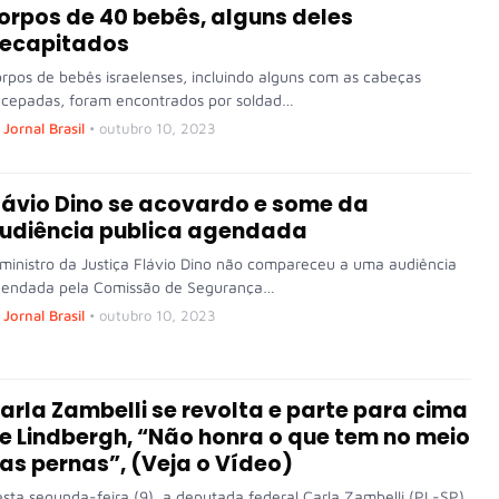
orpos de 40 bebês, alguns deles
ecapitados
rpos de bebês israelenses, incluindo alguns com as cabeças
cepadas, foram encontrados por soldad…
Jornal Brasil
•
outubro 10, 2023
lávio Dino se acovardo e some da
udiência publica agendada
ministro da Justiça Flávio Dino não compareceu a uma audiência
endada pela Comissão de Segurança…
Jornal Brasil
•
outubro 10, 2023
arla Zambelli se revolta e parte para cima
e Lindbergh, “Não honra o que tem no meio
as pernas”, (Veja o Vídeo)
sta segunda-feira (9), a deputada federal Carla Zambelli (PL-SP)