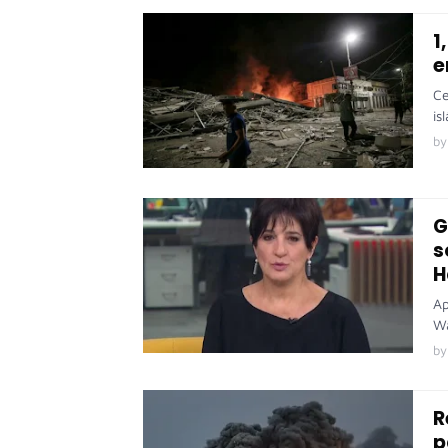
1
e
Ce
is
by
G
s
H
Ap
Wa
by
R
p