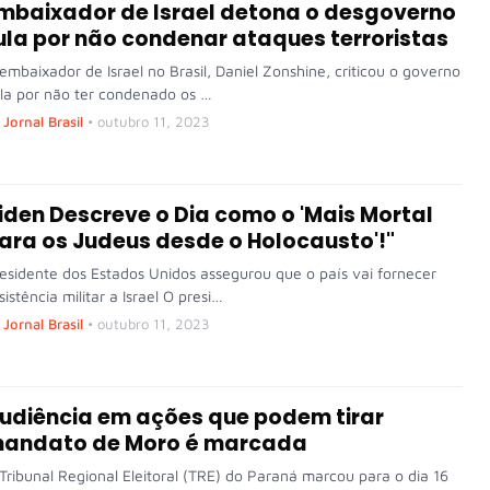
mbaixador de Israel detona o desgoverno
ula por não condenar ataques terroristas
embaixador de Israel no Brasil, Daniel Zonshine, criticou o governo
la por não ter condenado os …
Jornal Brasil
•
outubro 11, 2023
iden Descreve o Dia como o 'Mais Mortal
ara os Judeus desde o Holocausto'!"
esidente dos Estados Unidos assegurou que o país vai fornecer
sistência militar a Israel O presi…
Jornal Brasil
•
outubro 11, 2023
udiência em ações que podem tirar
andato de Moro é marcada
Tribunal Regional Eleitoral (TRE) do Paraná marcou para o dia 16