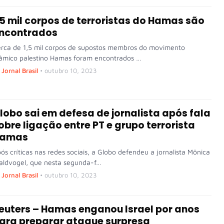
,5 mil corpos de terroristas do Hamas são
ncontrados
rca de 1,5 mil corpos de supostos membros do movimento
lâmico palestino Hamas foram encontrados …
Jornal Brasil
•
outubro 10, 2023
lobo sai em defesa de jornalista após fala
obre ligação entre PT e grupo terrorista
amas
ós críticas nas redes sociais, a Globo defendeu a jornalista Mônica
ldvogel, que nesta segunda-f…
Jornal Brasil
•
outubro 10, 2023
euters – Hamas enganou Israel por anos
ara preparar ataque surpresa