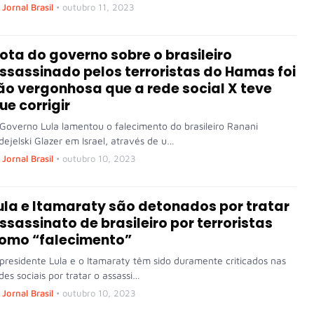
Jornal Brasil
•
outubro 11, 2023
ota do governo sobre o brasileiro
ssassinado pelos terroristas do Hamas foi
ão vergonhosa que a rede social X teve
ue corrigir
Governo Lula lamentou o falecimento do brasileiro Ranani
dejelski Glazer em Israel, através de u…
Jornal Brasil
•
outubro 10, 2023
ula e Itamaraty são detonados por tratar
ssassinato de brasileiro por terroristas
omo “falecimento”
presidente Lula e o Itamaraty têm sido duramente criticados nas
des sociais por tratar o assassi…
Jornal Brasil
•
outubro 10, 2023