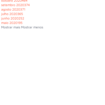
outubro 2020
464
setembro 2020
374
agosto 2020
371
julho 2020
365
junho 2020
252
maio 2020
195
Mostrar mais
Mostrar menos