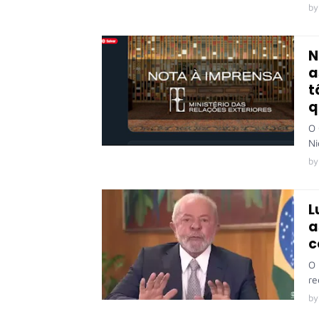
by
N
a
t
q
O 
Ni
by
L
a
c
O 
re
by