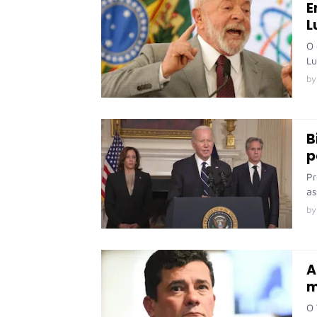
E
L
O 
Lu
by
B
p
Pr
as
by
A
m
O 