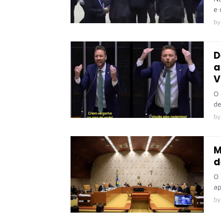
e 
by
D
a
V
O 
de
by
M
d
O 
ap
by